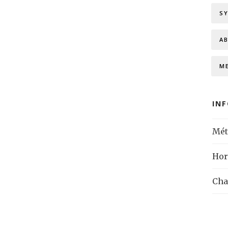
S
A
M
IN
Mét
Hor
Cha