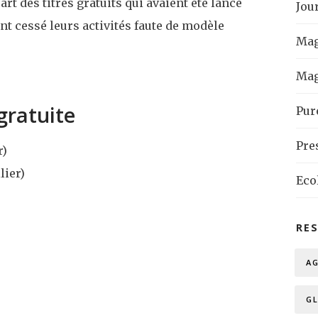
art des titres gratuits qui avaient été lancé
Jou
nt cessé leurs activités faute de modèle
Mag
Mag
 gratuite
Pur
Pre
r)
ier)
Eco
RE
A
G